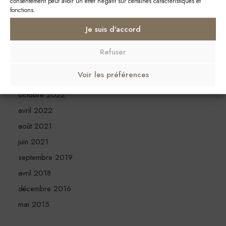
juillet 2025
consentement peut avoir un effet négatif sur certaines caractéristiques et
fonctions.
janvier 2025
Je suis d'accord
novembre 2024
février 2024
Refuser
janvier 2024
Voir les préférences
novembre 2022
octobre 2022
avril 2022
août 2021
juin 2021
septembre 2019
avril 2018
décembre 2016
mai 2015