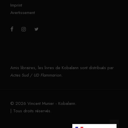
Imprint
Avertissement
Amis libraires, les livres de Kobalann sont distribués par
Actes Sud / UD Flammarion.
© 2026 Vincent Munier - Kobalann.
| Tous droits réservés.