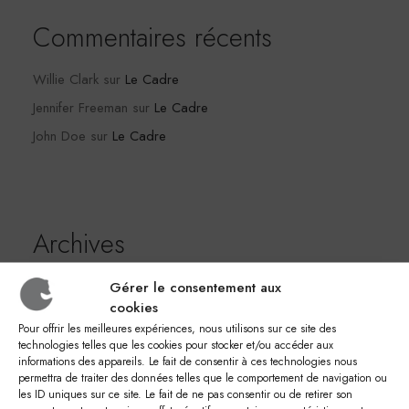
Commentaires récents
Willie Clark
sur
Le Cadre
Jennifer Freeman
sur
Le Cadre
John Doe
sur
Le Cadre
Archives
mai 2026
Gérer le consentement aux
mars 2026
cookies
février 2026
Pour offrir les meilleures expériences, nous utilisons sur ce site des
technologies telles que les cookies pour stocker et/ou accéder aux
décembre 2025
informations des appareils. Le fait de consentir à ces technologies nous
permettra de traiter des données telles que le comportement de navigation ou
novembre 2025
les ID uniques sur ce site. Le fait de ne pas consentir ou de retirer son