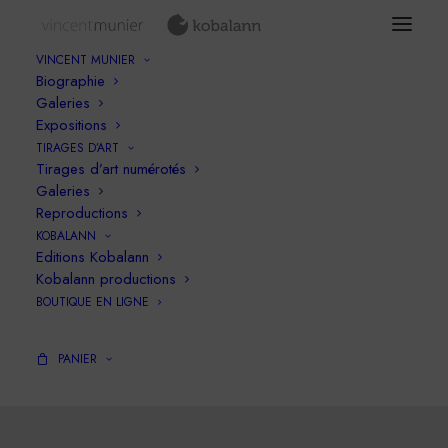
VINCENT MUNIER
Biographie
Galeries
Expositions
TIRAGES D’ART
Tirages d’art numérotés
Galeries
Reproductions
KOBALANN
Editions Kobalann
CDF_P_livre_complet
Kobalann productions
BOUTIQUE EN LIGNE
PANIER