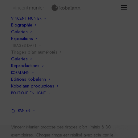
VINCENT MUNIER
Biographie
Galeries
Expositions
KOBALANN IMPRESSION
TIRAGES D’ART
Tirages d'art
Tirages d’art numérotés
Galeries
Reproductions
KOBALANN
Editions Kobalann
Kobalann productions
BOUTIQUE EN LIGNE
PANIER
Vincent Munier propose des tirages d'art limités à 30
exemplaires. Chaque tirage est réalisé avec soin par le