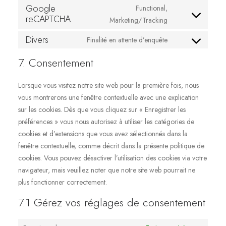
to
Google
Functional,
jetpack
reCAPTCHA
Consent
service
Marketing/Tracking
to
php
Divers
Finalité en attente d’enquête
Consent
service
to
google-
7. Consentement
service
recaptcha
divers
Lorsque vous visitez notre site web pour la première fois, nous
vous montrerons une fenêtre contextuelle avec une explication
sur les cookies. Dès que vous cliquez sur « Enregistrer les
préférences » vous nous autorisez à utiliser les catégories de
cookies et d’extensions que vous avez sélectionnés dans la
fenêtre contextuelle, comme décrit dans la présente politique de
cookies. Vous pouvez désactiver l’utilisation des cookies via votre
navigateur, mais veuillez noter que notre site web pourrait ne
plus fonctionner correctement.
7.1 Gérez vos réglages de consentement