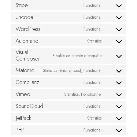
service
to
Stripe
Functional
woocommerce
Consent
service
to
Uncode
Functional
google-
Consent
service
analytics
to
WordPress
Functional
stripe
Consent
service
to
Automattic
Statistics
uncode
Consent
service
Visual
to
wordpress
Finalité en attente d’enquête
Composer
Consent
service
to
automattic
Matomo
Statistics (anonymous), Functional
Consent
service
to
Complianz
visual-
Functional
Consent
service
composer
to
Vimeo
Statistics, Fonctionnel
matomo
Consent
service
to
SoundCloud
Functional
complianz
Consent
service
to
JetPack
Statistics
vimeo
Consent
service
to
PHP
Functional
soundcloud
Consent
service