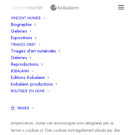
VINCENT MUNIER
Biographie
Galeries
Expositions
Politique de cookies (UE)
TIRAGES D’ART
Tirages d’art numérotés
Galeries
Cette politique de cookies a été mise à jour pour la dernière fois
Reproductions
le 10 janvier 2023 et s’applique aux citoyens et aux résidents
KOBALANN
permanents légaux de l’Espace Économique Européen et de la
Editions Kobalann
Suisse.
Kobalann productions
BOUTIQUE EN LIGNE
1. Introduction
Notre site web,
PANIER
https://www.vincentmunier.com
(ci-après : « le
site web ») utilise des cookies et autres technologies liées (par
simplification, toutes ces technologies sont désignées par le
terme « cookies »). Des cookies sont également placés par des