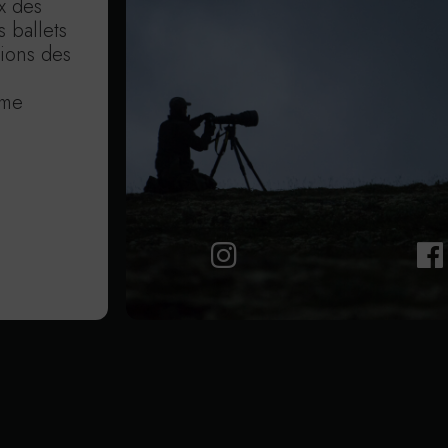
x des
s ballets
tions des
ime