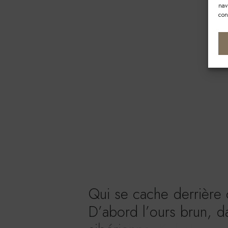
nav
con
Q
u
i
s
e
c
a
c
h
e
d
e
r
r
i
è
r
e
D
’
a
b
o
r
d
l
’
o
u
r
s
b
r
u
n
,
d