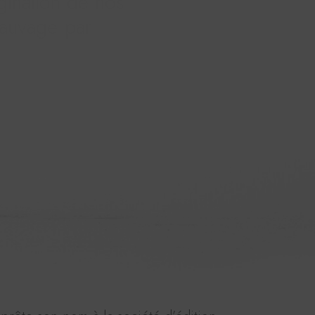
g
i
n
a
t
i
o
n
d
e
n
o
s
a
u
v
a
g
e
p
a
r