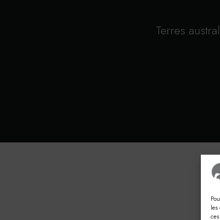
Terres austra
Pou
les
ces