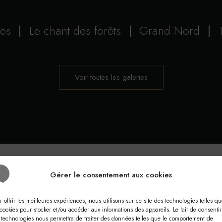
|
|
|
les
|
Le chant des forêts
|
Grand Nord
|
Voir toutes les galeries
Gérer le consentement aux cookies
r offrir les meilleures expériences, nous utilisons sur ce site des technologies telles qu
 cookies pour stocker et/ou accéder aux informations des appareils. Le fait de consentir
 technologies nous permettra de traiter des données telles que le comportement de