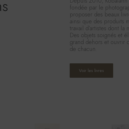
ns
Depuis 2010, Kobalann p
fondée par le photograp
proposer des beaux livre
ainsi que des produits m
travail d’artistes dont la
Des objets soignés et é
grand dehors et ouvrir 
de chacun.
Voir les livres