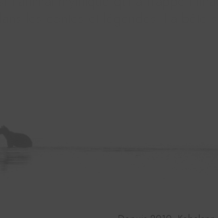
s
t
l
’
a
n
i
m
a
l
m
y
t
h
i
q
u
e
q
u
i
a
f
r
a
p
p
é
l
’
i
m
a
d
a
n
s
l
e
s
c
o
n
t
e
s
e
t
l
é
g
e
n
d
e
s
.
L
a
b
ê
t
e
s