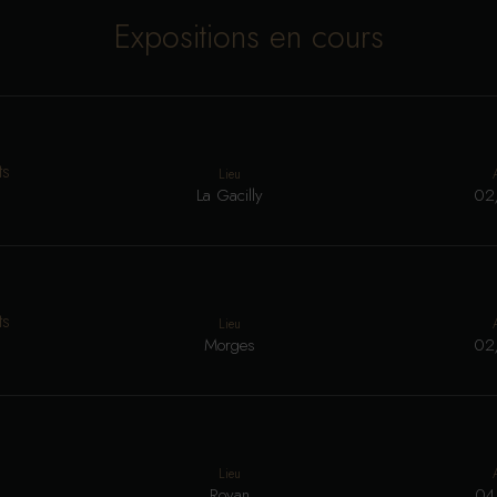
Expositions en cours
ts
Lieu
La Gacilly
02
ts
Lieu
Morges
02
Lieu
Royan
04