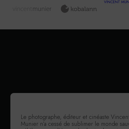
VINCENT MUN
Le photographe, éditeur et cinéaste Vincen
Munier n’a cessé de sublimer le monde sau