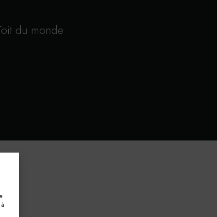
Toit du monde
e
 à