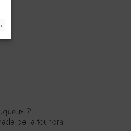
es
u
g
u
e
u
x
?
m
a
d
e
d
e
l
a
t
o
u
n
d
r
a