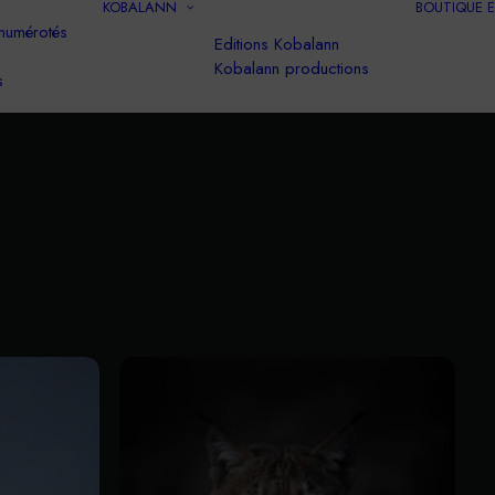
KOBALANN
BOUTIQUE 
 numérotés
Editions Kobalann
Kobalann productions
s