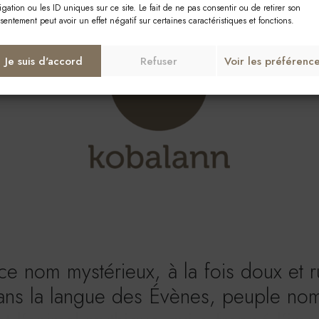
igation ou les ID uniques sur ce site. Le fait de ne pas consentir ou de retirer son
sentement peut avoir un effet négatif sur certaines caractéristiques et fonctions.
Je suis d'accord
Refuser
Voir les préférenc
c
e
n
o
m
m
y
s
t
é
r
i
e
u
x
,
à
l
a
f
o
i
s
d
o
u
x
e
t
r
a
n
s
l
a
l
a
n
g
u
e
d
e
s
É
v
è
n
e
s
,
p
e
u
p
l
e
n
o