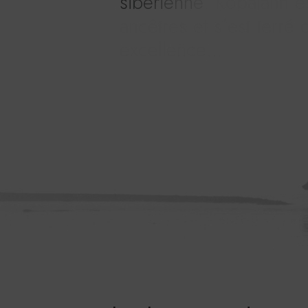
s
i
b
é
r
i
e
n
n
e
.
K
o
b
a
l
a
n
n
e
a
n
c
ê
t
r
e
s
e
t
s
’
e
s
t
t
e
r
r
é
e
x
c
e
l
l
e
n
c
e
…