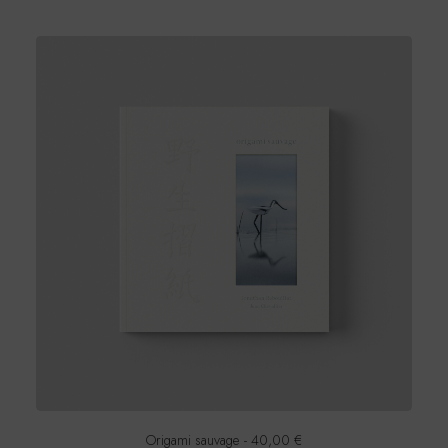
Origami sauvage
40,00
€