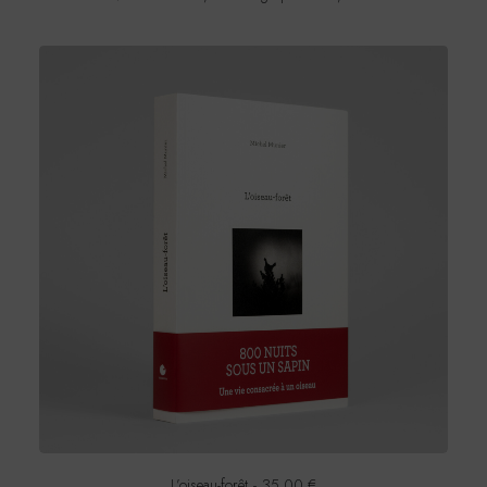
L’oiseau-forêt
35,00
€