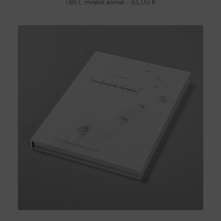
TIBET, minéral animal
65,00
€