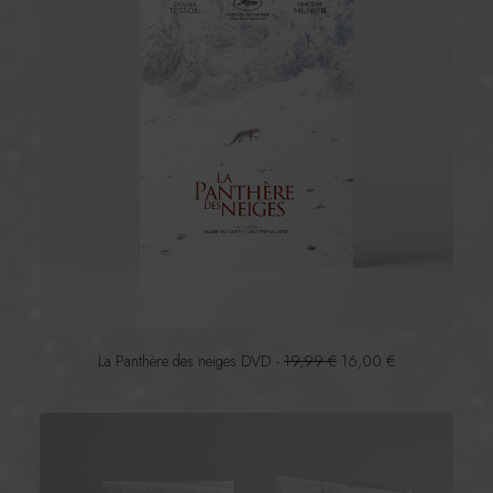
L
L
La Panthère des neiges DVD
19,99
€
16,00
€
e
e
p
p
r
r
i
i
x
x
i
a
n
c