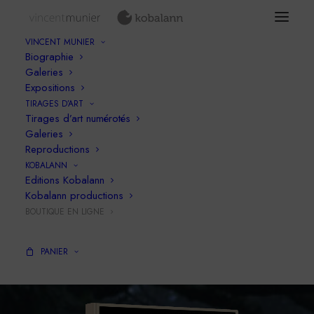
VINCENT MUNIER
Biographie
Galeries
Expositions
TIRAGES D’ART
Tirages d’art numérotés
Galeries
Reproductions
Le Chant des forêts
KOBALANN
Editions Kobalann
Kobalann productions
BOUTIQUE EN LIGNE
Le nouveau film de Vincent Munier
PANIER