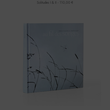
Solitudes I & II
110,00
€