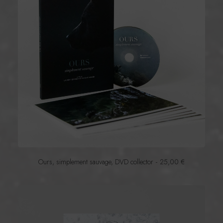
r
i
x
:
1
9
,
9
9
€
à
2
9
,
9
9
€
Ours, simplement sauvage, DVD collector
25,00
€