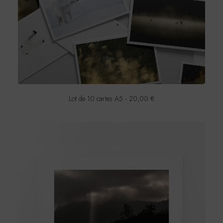
0
0
€
à
1
0
0
,
0
0
€
Lot de 10 cartes A5
20,00
€