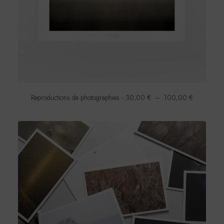
P
Reproductions de photographies
30,00
€
–
100,00
€
l
a
g
e
d
e
p
r
i
x
:
3
0
,