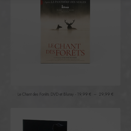
P
Le Chant des Forêts DVD et Bluray
19,99
€
–
29,99
€
l
a
g
e
d
e
p