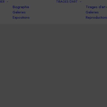
IER
TIRAGES D’ART
Biographie
Tirages d’art
Galeries
Galeries
Expositions
Reproduction