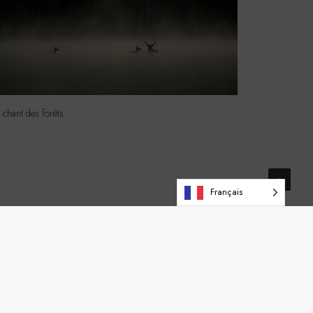
 chant des forêts
Français