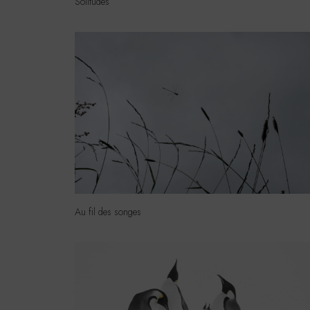
Solitudes
Au fil des songes