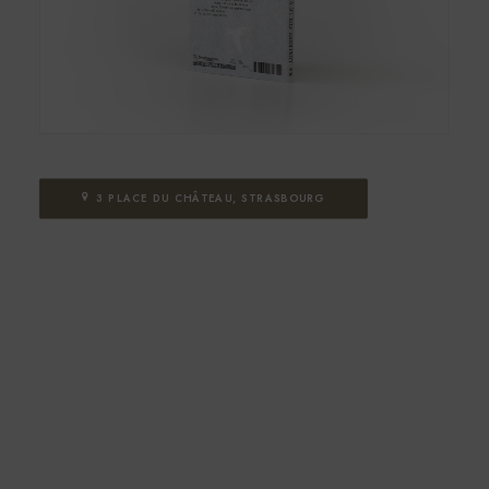
3 PLACE DU CHÂTEAU, STRASBOURG