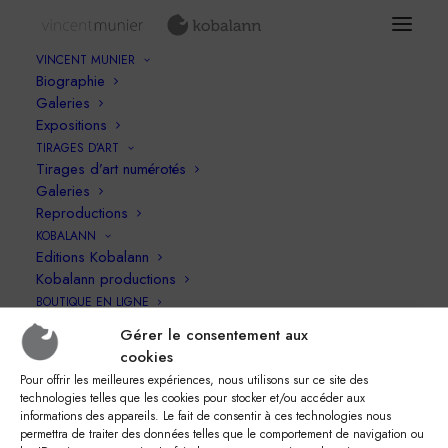
VINCENT MUNIER
Biographie
Galeries
Expositions
Galeries privées
TIRAGES D’ART
Tirages d’art numérotés
Galeries
Reproductions
KOBALANN
Editions Kobalann
Kobalann productions
Protégé : Au fil des songes
BOUTIQUE EN LIGNE
Voir la galerie privée
Gérer le consentement aux
cookies
PANIER
Pour offrir les meilleures expériences, nous utilisons sur ce site des
technologies telles que les cookies pour stocker et/ou accéder aux
Protégé : Adélie
informations des appareils. Le fait de consentir à ces technologies nous
permettra de traiter des données telles que le comportement de navigation ou
Voir la galerie privée